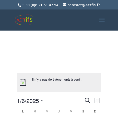
+ 33 (0)6 21 51 47 54
contact@actfis.fr
Il n’y a pas de évènements à venir.
Recherche
Navigat
1/6/2025
Recherche
Mois
de
et
Sélectionnez
vues
Calendrier
navigation
L
M
M
J
V
S
D
une
Évènem