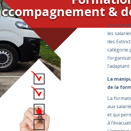
accompagnement & de
Les format
les salarié
des Extinc
catégorie 
l’organisa
l’adaptant 
La manipu
de la for
La formati
aux salarié
et qui per
à l’évacuat
L’employeur